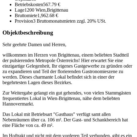
Betriebskosten
567.79 €
Lage
1200 Wien,Brigittenau
Bruttomiete
1,962.68 €
Provision
3 Bruttomonatsmieten zzgl. 20% USt.
Objektbeschreibung
Sehr geehrte Damen und Herren,
willkommen im Herzen von Brigittenau, einem beliebten Stadtteil
der pulsierenden Metropole Österreichs! Hier erwartet Sie eine
einzigartige Gelegenheit, Ihr eigenes Gastgewerbe zu gründen oder
zu expandieren und Teil der florierenden Gastronomieszene zu
werden. Dieses charmante Lokal befindet sich in einer der
begehrtesten Lagen dieses Bezirkes.
Zur Weitergabe gelangt ein gut gehendes, von vielen Stammgästen
frequentiertes Lokal in Wien-Brigittenau, nähe dem beliebten
Hannovermarkt.
Das Lokal mit Betriebsart "Gasthaus" verfügt samt allen
Nebenräumen über ca. 106 m². Der Gast- und Schankbereich hat
eine Fläche von ca. 49 m².
Im Hoftrakt und nicht mit dem vorderen Teil verbunden, gibt es ein