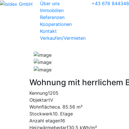
Über uns
+43 676 84434
Immobilien
Referenzen
Kooperationen
Kontakt
Verkaufen/Vermieten
Wohnung mit herrlichem B
Kennung
1205
Objektart
V
Wohnfläche
ca. 85.56 m²
Stockwerk
10. Etage
Anzahl etagen
16
Heizwärmebedarf
30.5 kWh/m²