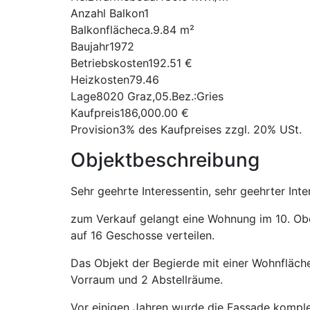
Anzahl Balkon
1
Balkonfläche
ca.9.84 m²
Baujahr
1972
Betriebskosten
192.51 €
Heizkosten
79.46
Lage
8020 Graz,05.Bez.:Gries
Kaufpreis
186,000.00 €
Provision
3% des Kaufpreises zzgl. 20% USt.
Objektbeschreibung
Sehr geehrte Interessentin, sehr geehrter Inte
zum Verkauf gelangt eine Wohnung im 10. Ob
auf 16 Geschosse verteilen.
Das Objekt der Begierde mit einer Wohnfläch
Vorraum und 2 Abstellräume.
Vor einigen Jahren wurde die Fassade komplet