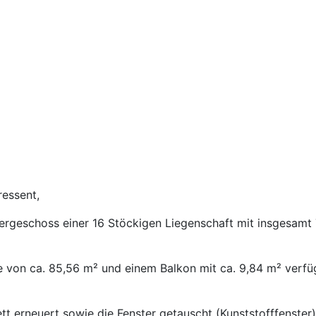
ressent,
ergeschoss einer 16 Stöckigen Liegenschaft mit insgesam
e von ca. 85,56 m² und einem Balkon mit ca. 9,84 m² verfü
t erneuert sowie die Fenster getauscht (Kunststofffenster)